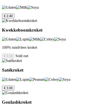
€ 2.40
Kwekkeboomkroket
100% rundvlees kroket
Sold out
€ 3.10
Satékroket
€ 3.00
Goulashkroket