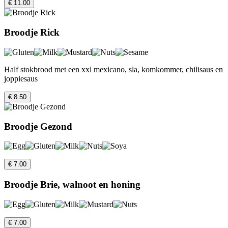
€ 11.00
Broodje Rick
Half stokbrood met een xxl mexicano, sla, komkommer, chilisaus en
joppiesaus
€ 8.50
Broodje Gezond
€ 7.00
Broodje Brie, walnoot en honing
€ 7.00