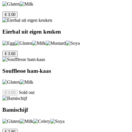
€ 3.00
Eierbal uit eigen keuken
€ 3.60
Soufflesse ham-kaas
Sold out
€ 3.00
Bamischijf
€ 2.80