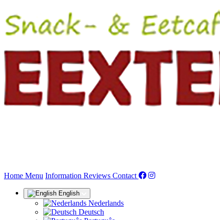
(current)
Home
Menu
Information
Reviews
Contact
English
Nederlands
Deutsch