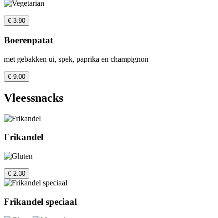
€ 3.90
Boerenpatat
met gebakken ui, spek, paprika en champignon
€ 9.00
Vleessnacks
Frikandel
€ 2.30
Frikandel speciaal