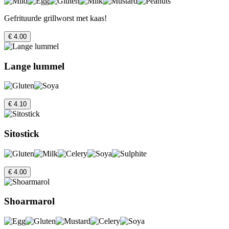
Gefrituurde grillworst met kaas!
€ 4.00
Lange lummel
€ 4.10
Sitostick
€ 4.00
Shoarmarol